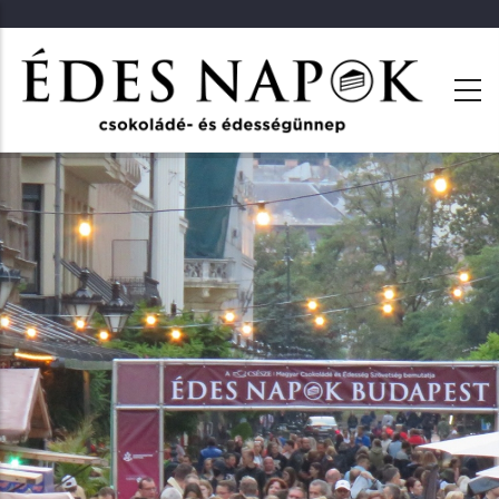
Ugrás
a
tartalomra