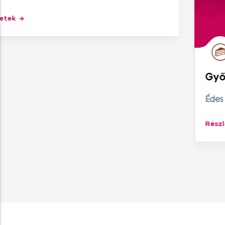
Győri Édes Napok
Édes Napok csokoládé- és édességünnep 
Részletek