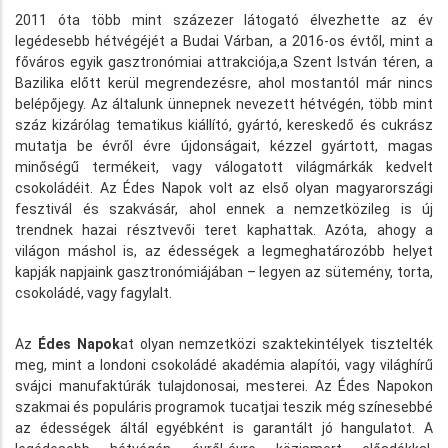
2011 óta több mint százezer látogató élvezhette az év
legédesebb hétvégéjét a Budai Várban, a 2016-os évtől, mint a
főváros egyik gasztronómiai attrakciója,a Szent István téren, a
Bazilika előtt kerül megrendezésre, ahol mostantól már nincs
belépőjegy. Az általunk ünnepnek nevezett hétvégén, több mint
száz kizárólag tematikus kiállító, gyártó, kereskedő és cukrász
mutatja be évről évre újdonságait, kézzel gyártott, magas
minőségű termékeit, vagy válogatott világmárkák kedvelt
csokoládéit. Az Édes Napok volt az első olyan magyarországi
fesztivál és szakvásár, ahol ennek a nemzetközileg is új
trendnek hazai résztvevői teret kaphattak. Azóta, ahogy a
világon máshol is, az édességek a legmeghatározóbb helyet
kapják napjaink gasztronómiájában – legyen az sütemény, torta,
csokoládé, vagy fagylalt.
Az
Édes Napok
at olyan nemzetközi szaktekintélyek tisztelték
meg, mint a londoni csokoládé akadémia alapítói, vagy világhírű
svájci manufaktúrák tulajdonosai, mesterei. Az Édes Napokon
szakmai és populáris programok tucatjai teszik még színesebbé
az édességek áltál egyébként is garantált jó hangulatot. A