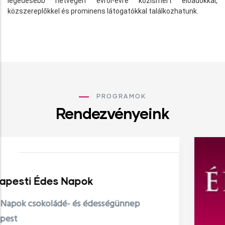
legédesebb hétvégén évről-évre közismert előadókkal,
közszereplőkkel és prominens látogatókkal találkozhatunk.
PROGRAMOK
Rendezvényeink