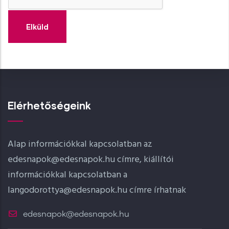
Elérhetőségeink
Alap információkkal kapcsolatban az
edesnapok@edesnapok.hu címre, kiállítói
információkkal kapcsolatban a
langodorottya@edesnapok.hu címre írhatnak
edesnapok@edesnapok.hu