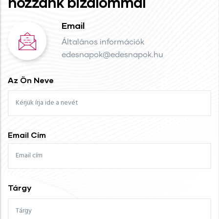
hozzánk bizalommal
Email
Általános információk
edesnapok@edesnapok.hu
Az Ön Neve
Email Cím
Tárgy