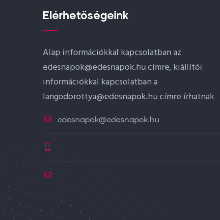
Elérhetőségeink
Alap információkkal kapcsolatban az
edesnapok@edesnapok.hu címre, kiállítói
információkkal kapcsolatban a
langodorottya@edesnapok.hu címre írhatnak
edesnapok@edesnapok.hu