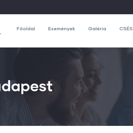
Main
navigation
Főoldal
Események
Galéria
CSÉS
udapest