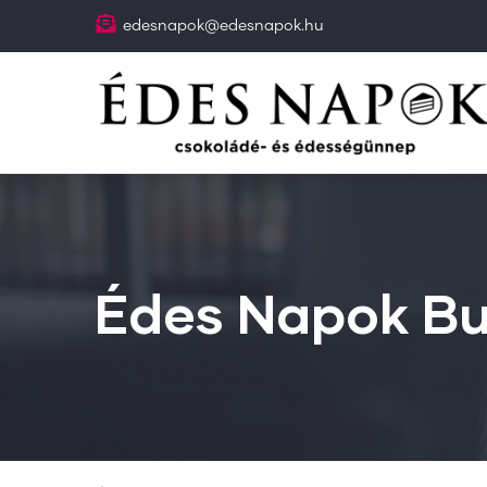
Ugrás
edesnapok@edesnapok.hu
a
tartalomra
Édes Napok B