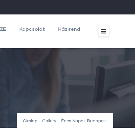
ZE
Kapcsolat
Házirend
Címlap
-
Gallery
-
Édes Napok Budapest