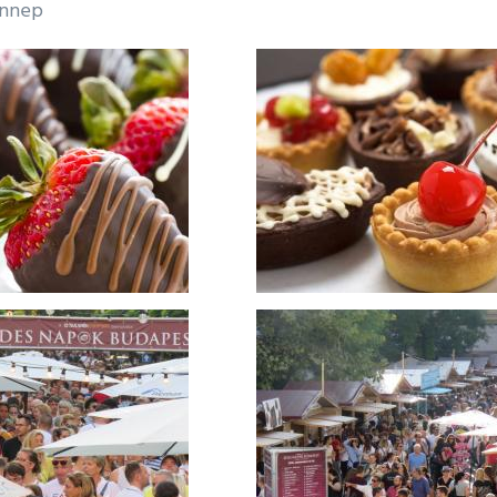
ünnep